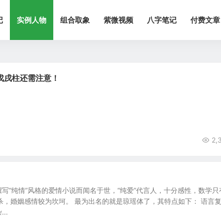
记
实例人物
组合取象
紫微视频
八字笔记
付费文章
戊戌柱还需注意！
2,
写“纯情”风格的爱情小说而闻名于世，“纯爱”代言人，十分感性，数学只
杀，婚姻感情较为坎坷。 最为出名的就是琼瑶体了，其特点如下： 语言
..