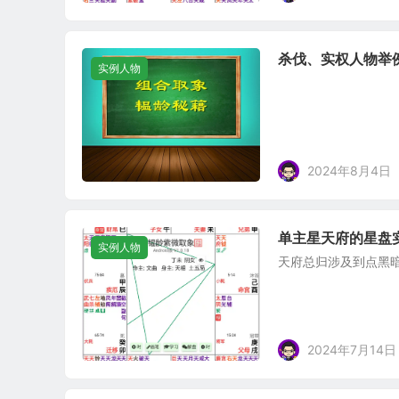
杀伐、实权人物举
实例人物
2024年8月4日
单主星天府的星盘
实例人物
天府总归涉及到点黑
2024年7月14日