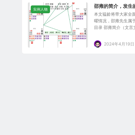
邵雍的简介，发生
实例人物
本文韫龄将带大家全
曜情况，邵雍先生属
目录 邵雍简介（文言文
2024年4月19日