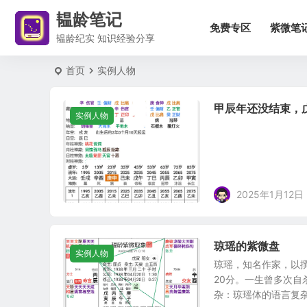
韫龄笔记
免费专区
紫微笔
韫龄纪实 知识经验分享
首页
实例人物
甲辰年还没结束，
实例人物
2025年1月12日
琼瑶的紫微盘
实例人物
琼瑶，知名作家，以撰
20分。一生曾多次自
杂‌：琼瑶体的语言复杂.