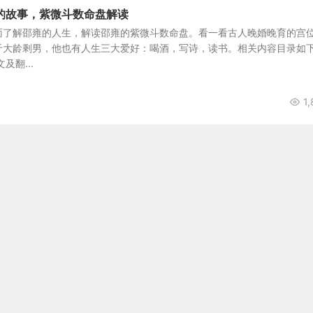
的故事，紫微斗数命盘解读
面了解邵雍的人生，解读邵雍的紫微斗数命盘。看一看古人晚婚晚育的宫
于大龄剩男，他也有人生三大爱好：喝酒，写诗，读书。相关内容目录如
及翻...
1,