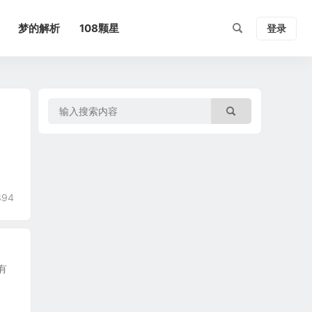
梦的解析
108颗星
登录
394
有
复