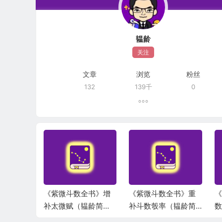
韫龄
关注
文章
浏览
粉丝
132
139千
0
全书》诸
《紫微斗数全书》增
《紫微斗数全书》重
《
.问紫微所
补太微赋（韫龄简
补斗数彀率（韫龄简
数
韫龄简
译）
译）
译