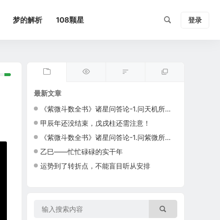
梦的解析
108颗星
登录
最新文章
《紫微斗数全书》诸星问答论-1.问天机所主若何？（韫龄简译）
甲辰年还没结束，戊戌柱还需注意！
《紫微斗数全书》诸星问答论-1.问紫微所主若何？（韫龄简译）
乙巳——忙忙碌碌的实干年
运势到了转折点，不能盲目听从安排