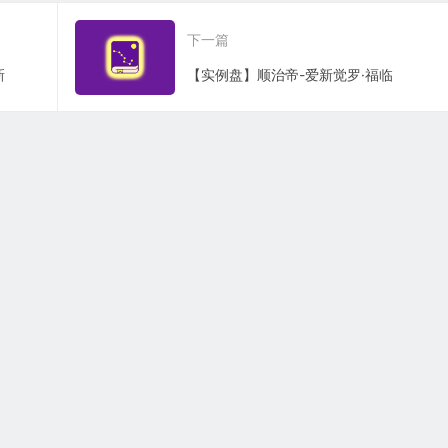
下一篇
新
【实例盘】顺治帝-爱新觉罗·福临