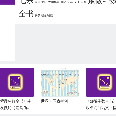
七杀
紫微斗
天府
太阳
太阳化忌
太阴
文昌
文曲
破军
全书
解梦
韫龄秘籍
紫微斗数全书》斗
世界时区表举例
《紫微斗数全书
发微论（韫龄简
数准绳白话文（
）
简译）