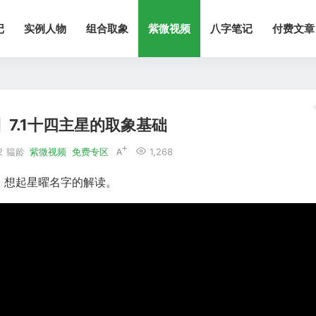
记
实例人物
组合取象
紫微视频
八字笔记
付费文章
7.1十四主星的取象基础
2
韫龄
紫微视频
免费专区
1,268
，想起星曜名字的解读。