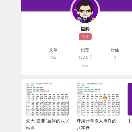
韫龄
关注
文章
浏览
粉丝
132
138.8千
0
最有心
先天“是非”圣体的八字
珠海开车撞人事件的
甲
日柱
特点
八字盘