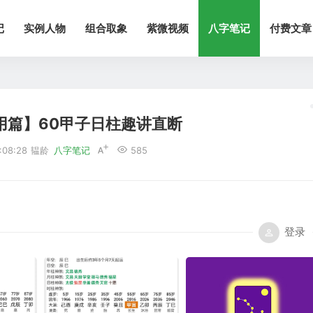
记
实例人物
组合取象
紫微视频
八字笔记
付费文章
用篇】60甲子日柱趣讲直断
08:28
韫龄
八字笔记
585
登录