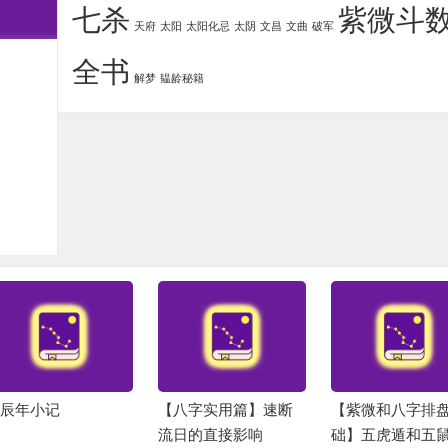
七杀
紫微斗
天府
太阳
太阳化忌
太阴
文昌
文曲
破军
全书
解梦
韫龄秘籍
辰年小记
【八字实用篇】速断
【紫微和八字排
流日的直接影响
础】五虎遁和五