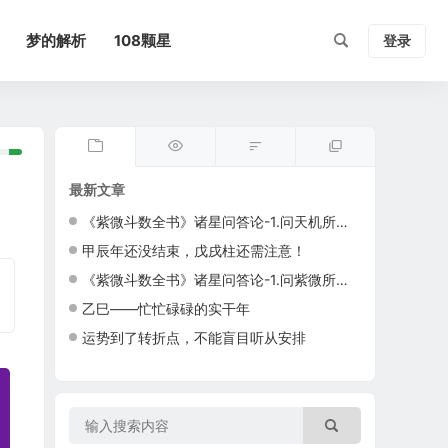
梦的解析
108颗星
登录
最新文章
《紫微斗数全书》诸星问答论-1.问天机所主若何？（韫龄简译）
甲辰年还没结束，戊戌柱还需注意！
《紫微斗数全书》诸星问答论-1.问紫微所主若何？（韫龄简译）
乙巳——忙忙碌碌的实干年
运势到了转折点，不能盲目听从安排