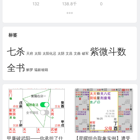
132
138.8千
0
标签
七杀
紫微斗数
天府
太阳
太阳化忌
太阴
文昌
文曲
破军
全书
解梦
韫龄秘籍
甲廉破武阳——你承担了什
【星曜组合取象实例】遭受