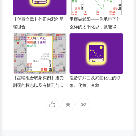
【付费文章】外正内邪的星
甲廉破武阳——你承担了什
曜组合
么样的太阳化忌，就能得到
什么样的廉贞禄钱
【星曜组合取象实例】遭受
韫龄讲武曲及武曲化忌的取
刑罚的标志以及有情刑与无
象、化象、变象
情刑