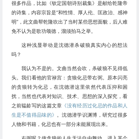
很多作品，比如《钦定国朝诗别裁集》是献给乾隆帝
的诗集，内容宗旨是“和性情、厚人伦、匡政治、感神
明”，此文曲帮乾隆吹出了当时某些思想面貌，后人难
免不认为是歌功颂德，溜须拍马之举。
这种浅显举动是沈德潜杀破狼真实内心的想法
吗？
我认为不是的。文曲当然会吹，杀破狼不见得低
头。我们看他的官禄宫：贪狼化忌带右弼。原本闪亮
的贪狼转为化忌，在沈德潜这里依然代表压抑和困
扰，当然也代表对知识、技术、思想的深入探究，看
之前韫龄写的这篇文章
《没有经历过化忌的作品和人
生是不值得品味的》
。沈德潜学识渊博，研究过很多
人物和书籍，化忌也有一部分未能展现出来。
右弼呢？使贪狼的人生无法自由舞动，进入某个