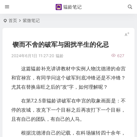
韫龄笔记
首页
紫微笔记
锲而不舍的破军与困扰半生的化忌
2024年6月1日 11:27:20
韫龄
627
这篇韫龄补充讲讲教材中实例人物沈德潜的命宫
和官禄宫，有同学问这个破军到底冲锋还是不冲锋？
尤其在替换庙旺之后的“攻”字，如何理解呢？
在第7.2.5章韫龄讲破军在申宫的取象画面是：不
停的攻城，攻克下一个目标之后再攻打下一个目标，
且有自己的团队，有自己的人马。
根据沈德潜自己的记载，在科场辗转四十余年，