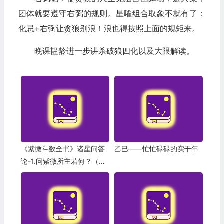
团体就要遵守右弼的规则。星曜组合取象不就有了：
化忌+右弼让贪狼别浪！浪也得按照上面的规矩来。
晚课韫龄进一步讲杀破狼四化以及大限解读。
《紫微斗数全书》诸星问答
乙巳——忙忙碌碌的实干年
论-1.问紫微所主若何？（韫
龄简译）