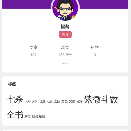
韫龄
关注
文章
浏览
粉丝
132
138.8千
0
标签
七杀
紫微斗数
天府
太阳
太阳化忌
太阴
文昌
文曲
破军
全书
解梦
韫龄秘籍